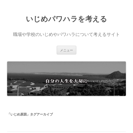
いじめパワハラを考える
職場や学校のいじめやパワハラについて考えるサイト
コ
メニュー
ン
テ
ン
ツ
へ
ス
キ
ッ
プ
「
いじめ原因
」タグアーカイブ