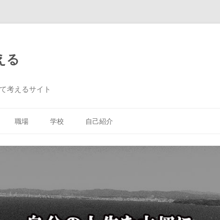
える
て考えるサイト
コ
ン
職場
学校
自己紹介
テ
ン
ツ
へ
ス
キ
ッ
プ