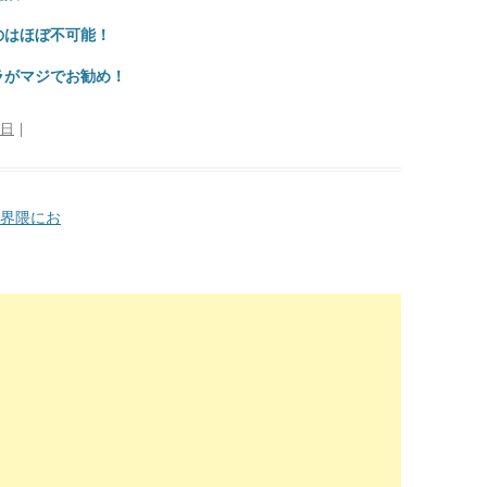
のはほぼ不可能！
ラがマジでお勧め！
2日
|
界隈にお