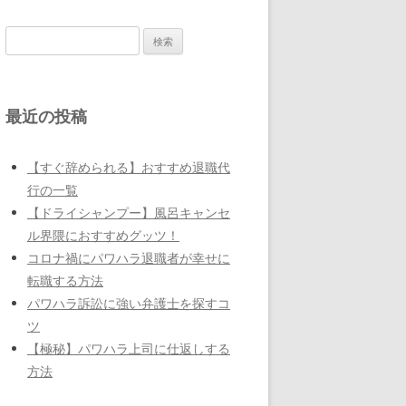
検
索:
最近の投稿
【すぐ辞められる】おすすめ退職代
行の一覧
【ドライシャンプー】風呂キャンセ
ル界隈におすすめグッツ！
コロナ禍にパワハラ退職者が幸せに
転職する方法
パワハラ訴訟に強い弁護士を探すコ
ツ
【極秘】パワハラ上司に仕返しする
方法