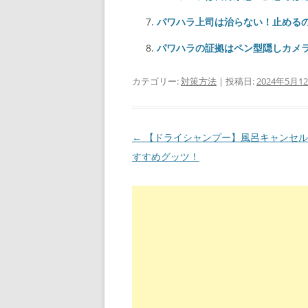
パワハラ上司は治らない！止める
パワハラの証拠はペン型隠しカメ
カテゴリー:
対策方法
| 投稿日:
2024年5月1
←
【ドライシャンプー】風呂キャンセル
投
すすめグッツ！
稿
ナ
ビ
ゲ
ー
シ