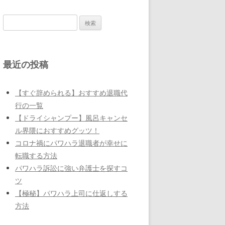
検
索:
最近の投稿
【すぐ辞められる】おすすめ退職代
行の一覧
【ドライシャンプー】風呂キャンセ
ル界隈におすすめグッツ！
コロナ禍にパワハラ退職者が幸せに
転職する方法
パワハラ訴訟に強い弁護士を探すコ
ツ
【極秘】パワハラ上司に仕返しする
方法