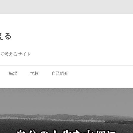
える
て考えるサイト
コ
ン
職場
学校
自己紹介
テ
ン
ツ
へ
ス
キ
ッ
プ